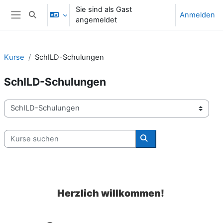
Zum Hauptinhalt
Sie sind als Gast
Anmelden
Sucheingabe umschalten
angemeldet
Website-Übersicht
Kurse
SchILD-Schulungen
SchILD-Schulungen
Kursbereiche
Kurse suchen
Kurse suchen
Herzlich willkommen!